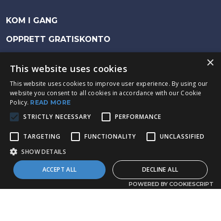
KOM I GANG
OPPRETT GRATISKONTO
BESTILL EN DEMO
×
This website uses cookies
This website uses cookies to improve user experience. By using our
Fürstenbergsgatan 4, 416 64 Gothenburg
website you consent to all cookies in accordance with our Cookie
Policy.
READ MORE
Timeplan / Exsens AB Copyright © 2023
STRICTLY NECESSARY
PERFORMANCE
TARGETING
FUNCTIONALITY
UNCLASSIFIED
INTEGRITETSPOLICY
GDPR
SHOW DETAILS
PERSONUPPGIFTSBITRÄDESAVTAL
ACCEPT ALL
DECLINE ALL
POWERED BY COOKIESCRIPT
Strictly necessary
Performance
Targeting