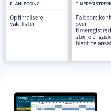
PLANLEGGING
TIMEREGISTRER
Optimalisere
Få bedre kont
vaktlister
over
timeregistrer
større engas
blant de ansa